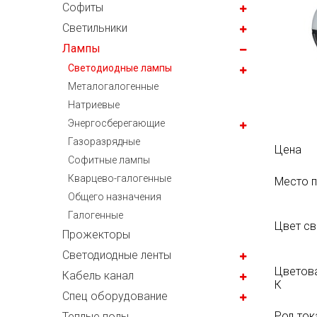
Софиты
Светильники
Лампы
Светодиодные лампы
Металогалогенные
Натриевые
Энергосберегающие
Газоразрядные
Цена
Софитные лампы
Кварцево-галогенные
Место 
Общего назначения
Галогенные
Цвет св
Прожекторы
Светодиодные ленты
Цветова
Кабель канал
К
Спец оборудование
Род ток
Теплые полы