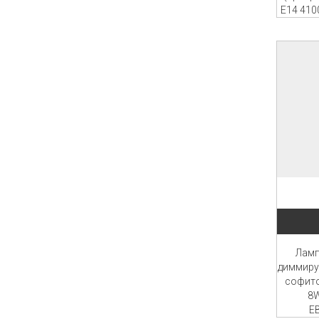
E14 410
Ламп
диммиру
софито
8W
E