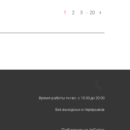
…
1
2
3
20
Время работы пн-вс: с 10.00 до 20.00
Без выходных и перерывов