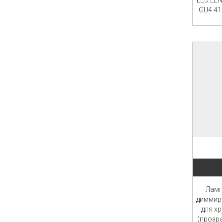
LED LE
GU4 41
Ламп
диммир
для х
(прозр