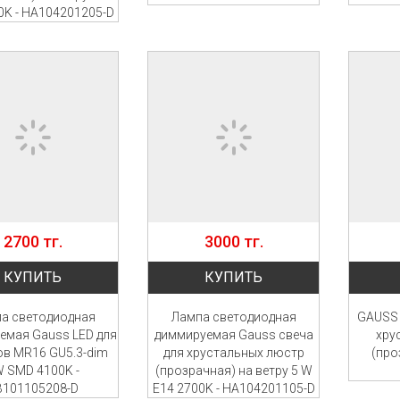
0K - HA104201205-D
2700 тг.
3000 тг.
КУПИТЬ
КУПИТЬ
а светодиодная
Лампа светодиодная
GAUSS 
емая Gauss LED для
диммируемая Gauss свеча
хру
в MR16 GU5.3-dim
для хрустальных люстр
(про
 SMD 4100K -
(прозрачная) на ветру 5 W
B101105208-D
E14 2700K - HA104201105-D