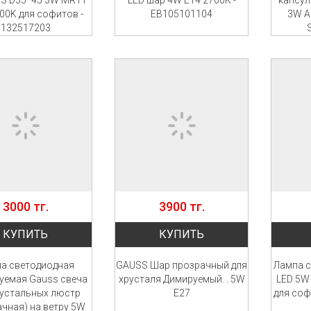
NS D35*45 3W MR11
LED шар 4W E14 2700K -
капсул
00K для софитов -
EB105101104
3W A
132517203
3000 тг.
3900 тг.
КУПИТЬ
КУПИТЬ
а светодиодная
GAUSS Шар прозрачный для
Лампа с
уемая Gauss свеча
хрусталя Димируемый. . 5W
LED 5W
рустальных люстр
Е27
для соф
ачная) на ветру 5W