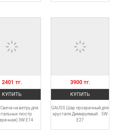
2401 тг.
3900 тг.
КУПИТЬ
КУПИТЬ
Свеча на ветру для
GAUSS Шар прозрачный для
стальных люстр
хрусталя Димируемый. . 5W
зрачная) 3W E14
Е27