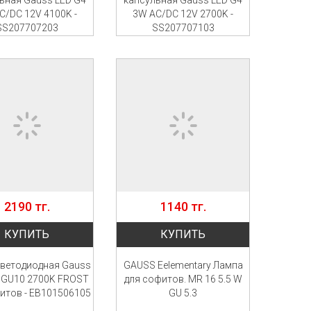
ьная Gauss LED G4
капсульная Gauss LED G4
C/DC 12V 4100K -
3W AC/DC 12V 2700K -
SS207707203
SS207707103
2190 тг.
1140 тг.
КУПИТЬ
КУПИТЬ
ветодиодная Gauss
GAUSS Eelementary Лампа
 GU10 2700K FROST
для софитов. MR 16 5.5 W
итов - EB101506105
GU 5.3