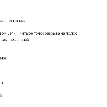
ких замыканиях
ом цепи — четыре точки разрыва на полюс
ов, гаек и шайб
ение
т)
 2