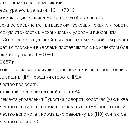
яционными характеристиками
ература эксплуатации: -10 — +70 °С
очищающиеся ножевые контакты обеспечивают:
дежное соединение при высоких пусковых токах или корот
сокую стойкость к механическим ударам и вибрациям
ый полюс оснащен двойными контактами с двойным разрыв
раты с плоскими выводами поставляются с комплектом болт
жения рукоятки: I — O — II
0,857 кг
подключения силовой электрической цепи: винтовое соедин
еь защиты (IP), передняя сторона: IP2X
чество полюсов: 3
нальный продолжительный ток lu: 63А
элемента управления: Рукоятка поворот. короткая (узкий хва
чество вспомогат. нормально замкнутых (НЗ) контактов: 2
чество вспомогат. нормально разомкнутых (НО) контактов:
чество полюсов: 3