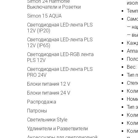
Simon 24 Harmonie
изол
Выключатели и Розетки
Темп
Simon 15 AQUA
Само
Светодиодная LED-лента PLS
— на
12V (IP20)
— вы
Светодиодная LED-лента PLS
Кажд
12V (IP65)
Аппа
Светодиодная LED-RGB лента
Поло
PLS 12V
Вес: 
Светодиодная LED-лента PLS
PRO 24V
Тип 
Степ
Блоки питания 12 V
Коли
Блоки питания 24 V
Номи
Распродажа
Тип 
Патроны
Коли
Светильники Style
Коли
Удлинители и Разветвители
Коли
Аксессуары для светодиодной