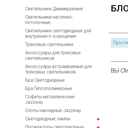
БЛО
Светильники Диммируемые
Cветельники настенно-
потолочные
Светильники светодиодные для
внутреннего освещения
Прости
Трековые светильники
Аксессуары для трековых
светильников
Аксессуары встраиваемые для
ВЫ С
трековых светильников
Бра Cветодиодные
Бра Гипсополимерные
Софиты металлические
Jazzway
Споты накладные Jazzway
Светодиодные лампы
Прожекторы светодиодные