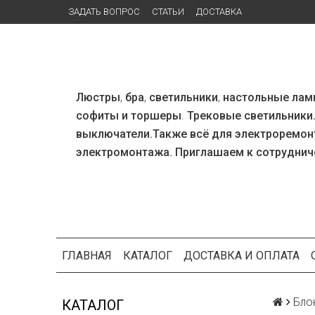
ЗАДАТЬ ВОПРОС
СТАТЬИ
ДОСТАВКА
Люстры
,
бра
,
светильники
,
настольные лам
софиты и
торшеры
.
Трековые светильники.
выключатели.Также
всё для
электро
ремон
электромонтажа. Приглашаем к сотрудни
ГЛАВНАЯ
КАТАЛОГ
ДОСТАВКА И ОПЛАТА
Бло
КАТАЛОГ