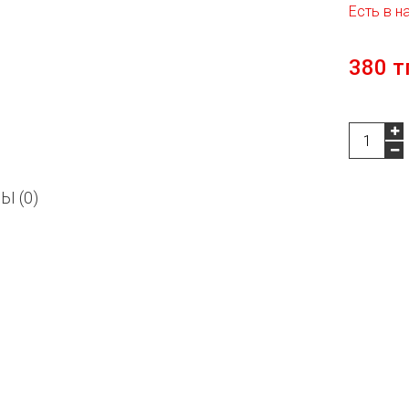
Есть в н
380 т
Ы (0)