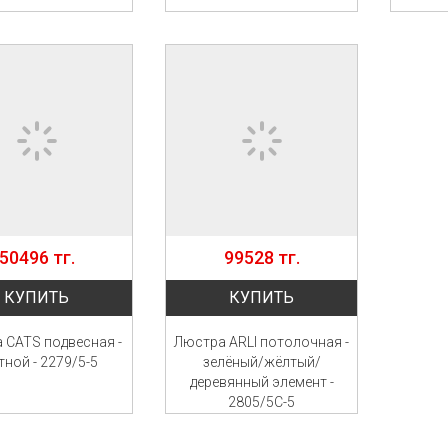
50496 тг.
99528 тг.
КУПИТЬ
КУПИТЬ
 CATS подвесная -
Люстра ARLI потолочная -
тной - 2279/5-5
зелёный/жёлтый/
деревянный элемент -
2805/5C-5