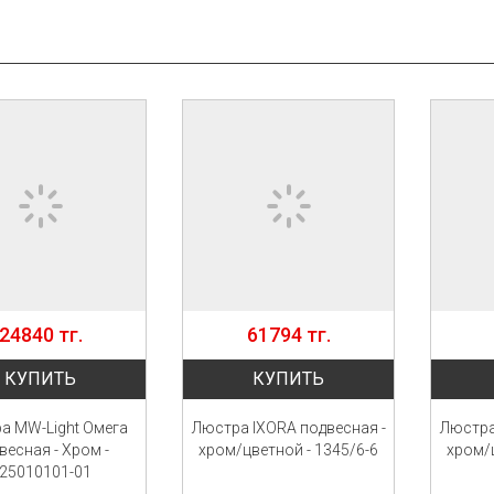
24840 тг.
61794 тг.
КУПИТЬ
КУПИТЬ
а MW-Light Омега
Люстра IXORA подвесная -
Люстра
весная - Хром -
хром/цветной - 1345/6-6
хром/ц
25010101-01