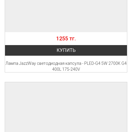
1255 тг.
КУПИТЬ
Лампа JazzWay светодиодная капсула - PLED-G4 5W 2700К G4
400L 175-240V