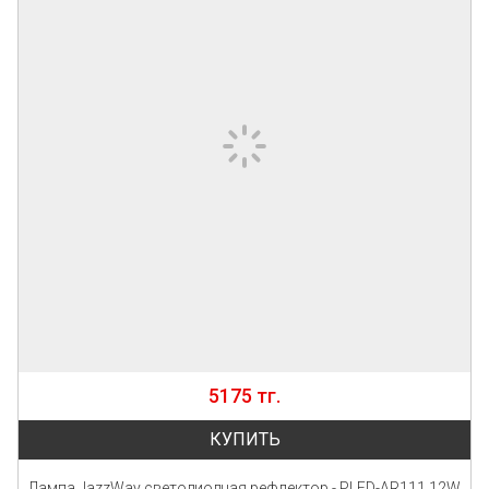
5175 тг.
КУПИТЬ
Лампа JazzWay светодиодная рефлектор - PLED-AR111 12W