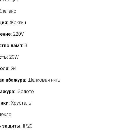
леганс
ция:
Жаклин
ение:
220V
ство ламп:
3
ть:
20
W
оля:
G4
ал абажура:
Шелковая нить
бажура:
Золото
ики:
Хрусталь
текло
ь защиты:
IP20