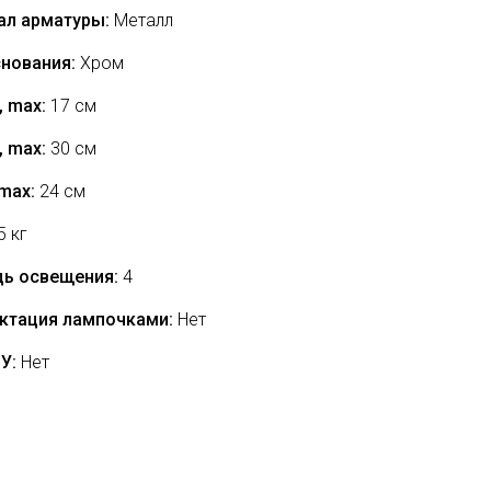
ал арматуры:
Металл
снования:
Хром
 max:
17 см
 max:
30 см
max:
24 см
5 кг
ь освещения:
4
ктация лампочками:
Нет
ДУ:
Нет