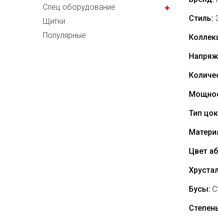
Спец оборудование
Стиль:
Э
Щитки
Популярные
Коллек
Напряж
Количе
Мощнос
Тип цок
Матери
Цвет а
Хрустал
Бусы:
С
Степен