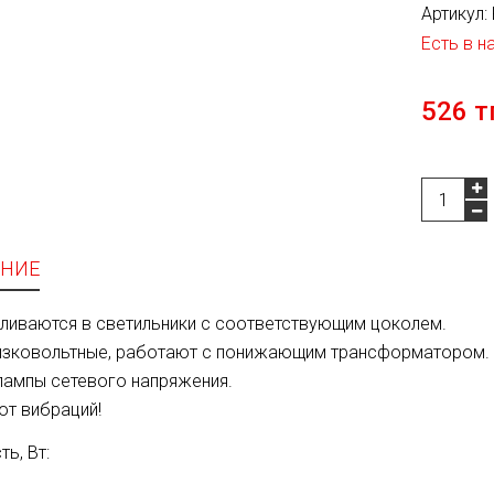
Артикул:
Есть в н
526 т
НИЕ
ливаются в светильники с соответствующим цоколем.
изковольтные, работают с понижающим трансформатором.
лампы сетевого напряжения.
от вибраций!
ь, Вт: