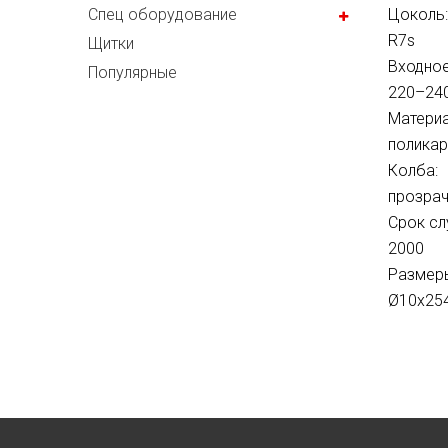
Спец оборудование
Цоколь:
R7s
Щитки
Входное
Популярные
220–240
Материа
полика
Колба:
прозра
Срок сл
2000
Размеры
Ø10х25