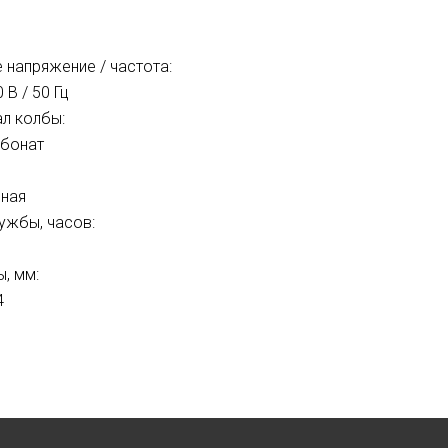
 напряжение / частота:
 В / 50 Гц
л колбы:
рбонат
чная
ужбы, часов:
, мм:
4