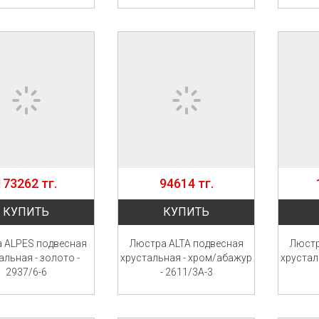
173262 тг.
94614 тг.
КУПИТЬ
КУПИТЬ
 ALPES подвесная
Люстра ALTA подвесная
Люстр
альная - золото -
хрустальная - хром/абажур
хрустал
2937/6-6
- 2611/3A-3