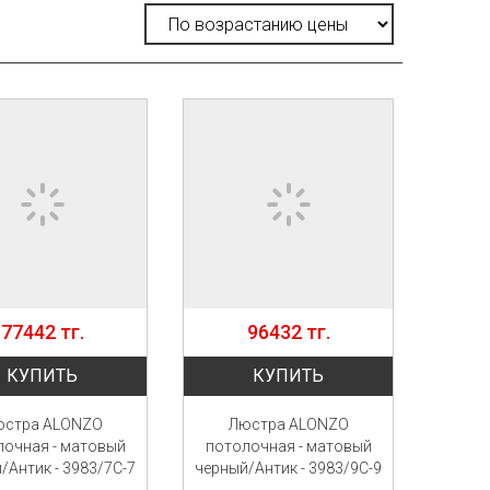
77442 тг.
96432 тг.
КУПИТЬ
КУПИТЬ
юстра ALONZO
Люстра ALONZO
лочная - матовый
потолочная - матовый
/Антик - 3983/7C-7
черный/Антик - 3983/9C-9